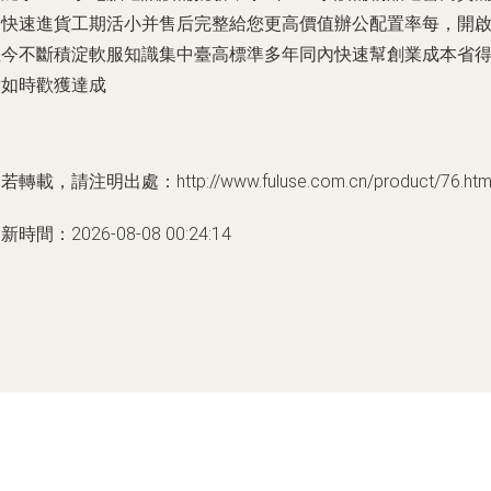
快速進貨工期活小并售后完整給您更高價值辦公配置率每，開
至今不斷積淀軟服知識集中臺高標準多年同內快速幫創業成本省
實如時歡獲達成
若轉載，請注明出處：http://www.fuluse.com.cn/product/76.htm
新時間：2026-08-08 00:24:14