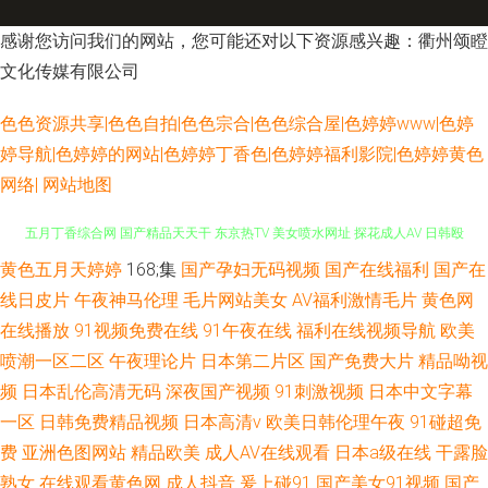
感谢您访问我们的网站，您可能还对以下资源感兴趣：衢州颂瞪
文化传媒有限公司
色色资源共享|色色自拍|色色宗合|色色综合屋|色婷婷www|色婷
婷导航|色婷婷的网站|色婷婷丁香色|色婷婷福利影院|色婷婷黄色
网络|
网站地图
黄色五月天婷婷
168;集
国产孕妇无码视频
国产在线福利
国产在
男女91上 成人Av色情 在线午夜福利 美女超碰在线 黄色网子 超碰人人在线
线日皮片
午夜神马伦理
毛片网站美女
AV福利激情毛片
黄色网
五月丁香综合网 国产精品天天干 东京热TV 美女喷水网址 探花成人AV 日韩殴
在线播放
91视频免费在线
91午夜在线
福利在线视频导航
欧美
喷潮一区二区
午夜理论片
日本第二片区
国产免费大片
精品呦视
美 免费看黄链接 国产成人日韩 欧美日韩vv 青青视频久久 国产福利不卡 成人
频
日本乱伦高清无码
深夜国产视频
91刺激视频
日本中文字幕
一区
日韩免费精品视频
日本高清v
欧美日韩伦理午夜
91碰超免
香蕉在线播放 五月婷婷影院 亚洲元码影记 91社免费 99精热 欧美亚黄色人a
费
亚洲色图网站
精品欧美
成人AV在线观看
日本a级在线
干露脸
熟女
在线观看黄色网
成人抖音
爰上碰91
国产美女91视频
国产
片 超碰注妇 欧美色色资源站 肏屄超碰夜夜撸 亚洲阿v福利导航 成人网视频