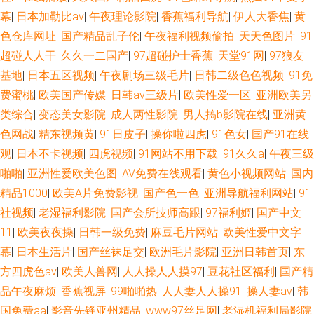
幕
|
日本加勒比av
|
午夜理论影院
|
香蕉福利导航
|
伊人大香焦
|
黄
色仓库网址
|
国产精品乱子伦
|
午夜福利视频偷拍
|
天天色图片
|
91
超碰人人干
|
久久一二国产
|
97超碰护士香蕉
|
天堂91网
|
97狼友
基地
|
日本五区视频
|
午夜剧场三级毛片
|
日韩二级色色视频
|
91免
费蜜桃
|
欧美国产传媒
|
日韩av三级片
|
欧美性爱一区
|
亚洲欧美另
类综合
|
变态美女影院
|
成人两性影院
|
男人搞b影院在线
|
亚洲黄
色网战
|
精东视频黄
|
91日皮子
|
操你啦四虎
|
91色女
|
国产91在线
观
|
日本不卡视频
|
四虎视频
|
91网站不用下载
|
91久久a
|
午夜三级
啪啪
|
亚洲性爱欧美色图
|
AV免费在线观看
|
黄色小视频网站
|
国内
精品1000
|
欧美A片免费影视
|
国产色一色
|
亚洲导航福利网站
|
91
社视频
|
老湿福利影院
|
国产会所技师高跟
|
97福利姬
|
国产中文
11
|
欧美夜夜操
|
日韩一级免费
|
麻豆毛片网站
|
欧美性爱中文字
幕
|
日本生活片
|
国产丝袜足交
|
欧洲毛片影院
|
亚洲日韩首页
|
东
方四虎色av
|
欧美人兽网
|
人人操人人摸97
|
豆花社区福利
|
国产精
品午夜麻烦
|
香蕉视屏
|
99啪啪热
|
人人妻人人操91
|
操人妻av
|
韩
国免费aa
|
影音先锋亚州精品
|
www97丝足网
|
老湿机福利局影院
|