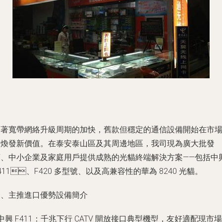
著寬帶網絡升級周期的加快，舊款但穩定的通信設備開始在市
煥發新價值。在泰安泰山區及其周邊地區，我司現為廣大批發
商、中小企業及家庭用戶提供成熟的光貓終端解決方案——包括中
411、F420 多型號、以及高兼容性的華為 8240 光貓。
、主推進口優勢設備簡介
 中興 F411：千兆下行 CATV 開放接口典型機型，友好適配現市場