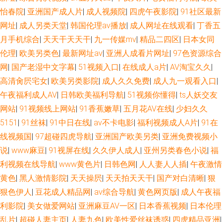
怡春院
|
亚洲国产成人片
|
成人视频院
|
四虎午夜影院
|
91社区最新
网址
|
成人另类天堂
|
韩国伦理av播放
|
成人网址在线观看
|
丁香五
月手机综合
|
天天干天天干
|
九一传媒mv
|
精品二四区
|
日本女同
伦理
|
欧美另类色
|
最新网址av
|
亚洲人成看片网址
|
97色资源综合
网
|
国产老湿中文字幕
|
51视频入口
|
在线成人a片
|
AV淘宝久久
|
高清肏屄宅女
|
欧美另类影院
|
成人久久免费
|
成人九一观看入口
|
午夜福利成人AV
|
日韩欧美福利导航
|
51视频你懂得
|
ts人妖交友
网站
|
91视频线上网站
|
91香蕉嫩草
|
五月花AV在线
|
少妇久久
5151
|
91丝袜
|
91中日在线
|
av不卡电影
|
福利视频成人A片
|
91在
线视频国
|
97超碰四虎导航
|
亚洲国产欧美另类
|
亚洲免费视频小
说
|
www麻豆
|
91视屏在线
|
久久伊人成人
|
亚州另类春色小说
|
福
利视频在线导航
|
www黄色片
|
日韩色网
|
人人妻人人插
|
午夜激情
黄色
|
黑人激情影院
|
天天操屄
|
天天拍天天干
|
国产对白清晰
|
狠
狠色伊人
|
豆花成人精品网
|
av综合导航
|
黄色网页版
|
成人午夜福
利影院
|
美女做爱网站
|
亚洲麻豆AV一区
|
日本香蕉视频
|
日本伦理
乱片
|
超碰人妻主页
|
人妻九色
|
欧美性爱丝袜诱惑
|
四虎精品亚洲
|