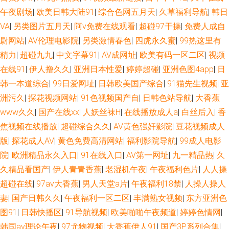
午夜剧场
|
欧美日韩大陆91
|
综合色网五月天
|
久草福利导航
|
韩日
VA
|
另类图片五月天
|
阿v免费在线观看
|
超碰97干操
|
免费人成自
尉网站
|
AV伦理电影院
|
另类激情春色
|
四虎永久蜜
|
99热这里有
精力
|
超碰九九
|
中文字幕91
|
AV成网址
|
欧美有码一区二区
|
视频
在线91
|
伊人撸久久
|
亚洲日本性爱
|
婷婷超碰
|
亚洲色图4app
|
日
韩一本道综合
|
99日爱网址
|
日韩欧美国产综合
|
91猫先生视频
|
亚
洲污久
|
探花视频网站
|
91色视频国产自
|
日韩色站导航
|
大香蕉
www久久
|
国产在线xx
|
人妖丝袜H
|
在线播放成人a
|
白丝后入
|
香
焦视频在线播放
|
超碰综合久久
|
AV黄色强奸影院
|
豆花视频成人
版
|
探花成人AV
|
黄色免费高清网站
|
福利影院导航
|
99成人电影
院
|
欧洲精品永久入口
|
91在线入口
|
AV第一网址
|
九一精品热
|
久
久精品看国产
|
伊人青青香蕉
|
老湿机午夜
|
午夜福利色片
|
人人操
超碰在线
|
97av大香蕉
|
男人天堂a片
|
午夜福利18禁
|
人操人操人
妻
|
国产日韩久久
|
午夜福利一区二区
|
丰满熟女视频
|
东方亚洲色
图91
|
日韩快播区
|
91导航视频
|
欧美啪啪午夜频道
|
婷婷色情网
|
韩国av理论午夜
|
97尤物视频
|
大香蕉伊人91
|
国产3P系列合集
|