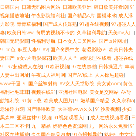
日韩国内
|
日韩无码图片网站
|
日韩欧美亚洲
|
韩日欧美好看剧
|
91
视频播放地址
|
午夜影院福利社
|
国产精品A片
|
国模冰冰
|
成人浮
力影院
|
青青草福利
|
国产成人传媒熟
|
91超在线视频
|
97超碰人人
妻
|
欧美日韩ww
|
肏屄的视频不卡的
|
久草福利导航
|
天美mv入口
|
韩国无码影院
|
性福利导航
|
日本女人日叉网站
|
国产ts片网址
|
91cn色
|
麻豆人妻91AV
|
国产肏屄中文
|
老湿影院69
|
欧美日韩夫
妻国产
|
a女v片电影探花
|
欧美人人艹
|
a级论理在线看
|
超碰在线
91
|
97超碰成人在线
|
91欧洲视频
|
97在线超碰
|
日韩操逼片
|
丰满
人妻中出网址
|
午夜成人福利网
|
国产AV线上
|
人人操热超碰
|
www干逼
|
91国产丝袜射精
|
AV女人天堂影院
|
美女黄com
|
黄色
福利社毛茸茸
|
视频在线91
|
亚洲社区电影
|
美女足交网站
|
AV导
航福利院
|
91黄下载
|
欧美成人图片
|
91嫩草国产精品
|
久久宗和a
|
老湿浮力院
|
国产噜噜欧美
|
大香蕉www久久
|
91沙发视频
|
少妇
黑森林
|
亚洲丝袜91视频
|
91视频观看入口
|
成人在线视频看看
|
日
本二三区不卡
|
九一精品
|
婷婷色色资源网
|
九一网站永久免费
|
91
社区在线播放
|
久久国产精品四虎
|
91色蝌蚪导航
|
熟妇91中文字