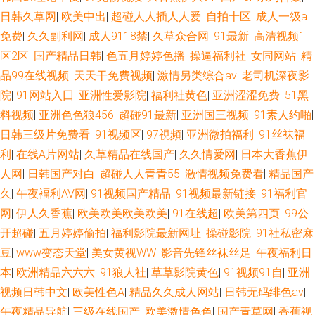
日韩久草网
|
欧美中出
|
超碰人人插人人爱
|
自拍十区
|
成人一级a
免费
|
久久副利网
|
成人9118禁
|
久草众合网
|
91最新
|
高清视频1
区2区
|
国产精品日韩
|
色五月婷婷色播
|
操逼福利社
|
女同网站
|
精
品99在线视频
|
天天干免费视频
|
激情另类综合av
|
老司机深夜影
院
|
91网站入囗
|
亚洲性爱影院
|
福利社黄色
|
亚洲涩涩免费
|
51黑
料视频
|
亚洲色色狼456
|
超碰91最新
|
亚洲国三视频
|
91素人约啪
|
日韩三级片免费看
|
91视频区
|
97視頻
|
亚洲微拍福利
|
91丝袜福
利
|
在线A片网站
|
久草精品在线国产
|
久久情爱网
|
日本大香蕉伊
人网
|
日韩国产对白
|
超碰人人青青55
|
激情视频免费看
|
精品国产
久
|
午夜褔利AV网
|
91视频国产精品
|
91视频最新链接
|
91福利官
网
|
伊人久香蕉
|
欧美欧美欧美欧美
|
91在线超
|
欧美第四页
|
99公
开超碰
|
五月婷婷偷拍
|
福利影院最新网址
|
操碰影院
|
91社私密麻
豆
|
www变态天堂
|
美女黄视WW
|
影音先锋丝袜丝足
|
午夜福利日
本
|
欧洲精品六六六
|
91狼人社
|
草草影院黄色
|
91视频91自
|
亚洲
视频日韩中文
|
欧美性色A
|
精品久久成人网站
|
日韩无码绯色av
|
午夜精品导航
|
三级在线国产
|
欧美激情色色
|
国产青草网
|
香蕉视