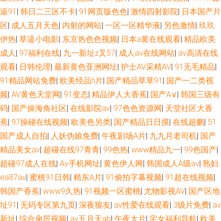
逼91
|
韩日二三区不卡
|
91网页版色色
|
激情四射影院
|
日本国产片
区
|
成人五月天色
|
内射的网站
|
一区一区精华液
|
另色激情
|
玖玖
伊热
|
草逼小电影
|
东京热色色视频
|
日本a黄在线观看
|
精品欧美
成人
|
97福利在线
|
九一新址z叉57
|
成人av在线网站
|
av高清在线
观看
|
日韩伦理
|
最新黄色亚洲网址
|
护士AV采精AV
|
91无毛精品
|
91精品网站免费
|
欧美经品h片
|
国产精品草草91
|
国产一二类视
频
|
AV黄色天堂网
|
91变态
|
精品伊人大香蕉
|
国产A∨
|
韩国三级有
码
|
国产操海角社区
|
在线影院av
|
97色色资源网
|
天堂社区大香
蕉
|
97操碰在线视频
|
欧美色另类
|
国产精品日日摸
|
在线超鹏
|
51
国产成人自拍
|
人妖伪娘免费
|
午夜剧场A片
|
九九月老司机
|
国产
精品美女av
|
超碰在线97青青
|
99色热
|
www精品九一
|
99色国产
|
超碰97成人在线
|
Av手机网址
|
黄色伊人网
|
韩国成人A级av
|
熟妇
ea87av
|
蜜桃91日韩
|
精东A片
|
91偷拍字幕视频
|
91超在线视频
|
韩国产香蕉
|
www9久热
|
91视频一区蜜桃
|
尤物影视AV
|
国产区地
址91
|
无码专区第九页
|
深夜狼友
|
av性爱在线观看
|
3级片免费
|
av
新址
|
综合肏屄视频
|
av五月天ab
|
午夜大片
|
宅女福利导航
|
欧美