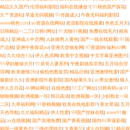
精品久久国产
|
伦理福利影院
|
福利在线播放1
|
91桃色国产探花
|
久艹资源站
|
草逼无码视频
|
91传媒成人
|
午夜无码福利影院
|
www桃色com
|
av资源在线网站
|
老湿影院在线观看
|
色色五月天
|
日韩精品一二三
|
日韩H网址
|
91尤物91视频
|
免费在线毛片
|
精东
成人
|
亚洲成人中文网
|
人妖操男人黄色
|
国产一线在线观看
|
91国
产品精
|
亚洲午夜探花av
|
亚洲天堂狼友网
|
97资源婷
|
福利AV网
站
|
久久综合13p
|
伊人色淫网
|
欧美中文视频
|
中文字幕亚洲图片
|
91孕妇被操大片
|
91呆哥人妻系列
|
午夜剧场东京热
|
五月综合淫
淫网
|
欧美激情28p
|
偷拍色图首页
|
精品日韩
|
亚洲激情性爱
|
国产
最新区久久
|
亚洲影院午夜影院
|
国内秘果久久
|
av男女激情
|
狼人
伊人五月花
|
AV网站网址
|
在线色图
|
91工厂网址
|
日韩有码va
|
91
啪啪视频
|
欧洲视频一区
|
韩日高清
|
欧洲视频一区
|
少妇熟女一区
二区
|
久草福利网
|
91密桃视频
|
欧美在线电影群P
|
美女草逼
|
五月
天色导航
|
久久福利精品
|
伊人性爱
|
99国产丝袜在线
|
www91极
品
|
av在线视频
|
国产高潮免费
|
国产香蕉视频
|
国内AV草逼影视
|
韩国一级黄色片
|
三级伦理特片
|
大香蕉55
|
成人自拍网
|
91精品观