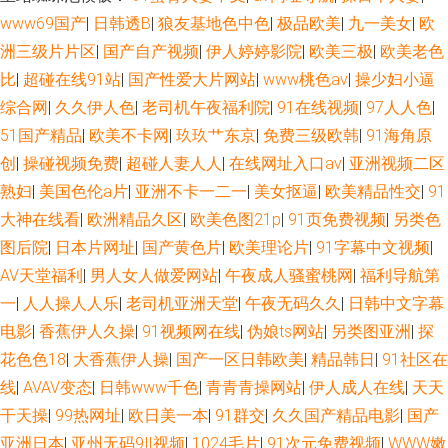
人人 91热爆在线视频 午夜剧场福利社 91爽片网站 国产在线观看91 大香蕉
www69国产
|
日韩透B
|
狼友基地色中色
|
极品欧美
|
九一美女
|
欧
洲三级片片区
|
国产自产视频
|
伊人婷婷影院
|
欧美三极
|
欧美老色
影占91 久久青青无码 无码理论影院 黑人干日本少妇 女同视频在线观看 午夜
比
|
超碰在线91站
|
国产性爱大片网站
|
www桃色av
|
操少妇小逼
综合网
|
久久伊人色
|
老司机午夜福利院
|
91在线视频
|
97人人色
|
欧美性爱 97资源人人 a片在线网站 成人无码免费 a片网站免费 加勒比啊V网
51国产精品
|
欧美不卡网
|
玖玖艹东京
|
免费三级欧韩
|
91海角原
91资源每日在线 欧美成人午夜精品 97色伦影院 极品在线二区国产 东京热AV
创
|
操碰视频免费
|
超碰人妻人人
|
在线网址入口av
|
亚洲视频二区
熟妇
|
美国色伦a片
|
亚洲不卡一二一
|
美女抠逼
|
欧美精品性交
|
91
影院 91沙发视频 岛国A一区免费看 色呦呦官网 草草福利视频导航 欧美性爱
大神在线看
|
欧洲精品久区
|
欧美色图21p
|
91页免费视频
|
另类色
图后院
|
日本片网址
|
国产黄色片
|
欧美理论片
|
91字幕中文视频
|
直播 久久亚洲素人 日韩欧美性 欧美三级网址 欧美综合性 欧美一二三四操 人
AV天堂福利
|
男人女人做爱网站
|
午夜成人骚蜜桃网
|
福利导航第
一
|
人人操人人乐
|
老司机亚洲天堂
|
午夜无码久久
|
日韩中文字幕
人干人人操人妻 福利久久老司机 欧美色图3 超碰在线37 操人妻11234 超碰
电影
|
香蕉伊人久操
|
91视频网在线
|
伪娘ts网站
|
另类图亚洲
|
探
花色色18
|
大香蕉伊人操
|
国产一区日韩欧美
|
精品韩日
|
91社区在
人人看系列 深夜影院日本a 老湿机午夜 91在线视频免费 97骚资源
线
|
AVAV变态
|
日韩www千色
|
青青青操网站
|
伊人成人在线
|
天天
干天操
|
99热网址
|
欧日美一本
|
91群交
|
久久国产精品电影
|
国产
亚洲日本
|
亚州无码9Ⅱ视频
|
1024毛片
|
91次元免费视频
|
WWW嫩