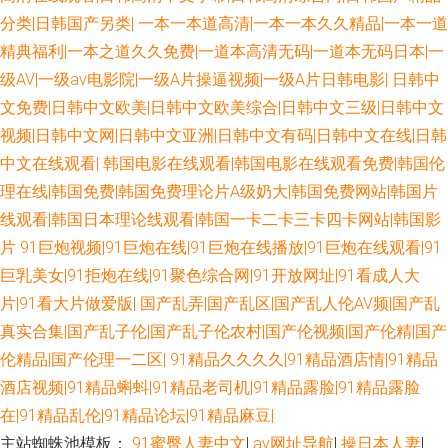
性交DVD 丁香香蕉网 www簧片网站 91中文字幕 91精品视频入口 91视频官
分类|日韩国产另类|
一本一本道高清|一本一本久久精品|一本一道
精典福利|一本之道久久免费|一道本高清无码|一道本无码日本|一
网社区 国产ass 九一蜜桃 欧亚性爱 日韩精品一 91人妻超碰 后入小视频 伊人
级AV|一级av电影院|一级A片操逼视频|一级A片日韩电影|
日韩中
文免费|日韩中文欧美|日韩中文欧美综合|日韩中文三级|日韩中文
av成人 丰满熟女视频 亚洲东方AV 在线免费毛片基地 日本伦理三区 久草免费
视频|日韩中文网|日韩中文亚洲|日韩中文有码|日韩中文在线|日韩
欧美 草莓视频导航 国产精品国产自产 亚洲黄色大片网站 另类综合小图i 日韩
中文在线观看|
韩国电影在线观看|韩国电影在线观看免费|韩国伦
理在线|韩国免费|韩国免费理论片A级奶大|韩国免费网站|韩国片
一级操逼片 www狠狠撸 香焦久久福利院 后入色站 久草色福利 超碰肏屄 91
线观看|韩国日本理论线观看|韩国一卡二卡三卡四卡网站|韩国影
片
91巨炮视频|91巨炮在线|91巨炮在线播放|91巨炮在线观看|91
网站播放 欧洲色二 国内51视频 香蕉视频污app wwwAV网站 超碰av天堂 尤
巨乳美女|91拒炮在线|91聚色综合网|91开放网址|91看成人大
片|91看大片做爱版|
国产乱弄|国产乱区|国产乱人伦AV频|国产乱
物com 另类女同 东京热一二三 豆花视频无码 日本少妇视频 日本人妻毛片 久
真实合集|国产乱子伦|国产乱子伦农村|国产伦视频|国产伦精|国产
伦精品|国产伦理一二区|
91精品久久久久|91精品酒店情|91精品
久伊人导 福利社嫩草一二 午夜激情网站入口 九九视频在线 91尤物在线探花
酒店视频|91精品蝌蚪|91精品老司机|91精品露脸|91精品露脸
老司机能看的av 久久人人入肉 成人午夜性爱 avttbt 在线不卡久热涩 91视频
在|91精品乱伦|91精品论坛|91精品麻豆|
主站蜘蛛池模板：
91蜜臀人妻中文
|
av网址导航
|
操日本人妻
|