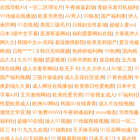
在线导航AV
|
一区二区理论片
|
午夜操逼剧场
|
青娱乐老司机福利
|
91传媒在线播放
|
欧美另类色
|
AV男人
|
99狼友
|
国产福利夜
|
伊人
肏屄网
|
91在线视
|
美国三级毛片
|
日韩妇女性影城
|
超碰人妻av
|
日本3级中文字幕
|
亚洲草逼网站
|
福利爱爱网站在线
|
大香蕉伊人
网久久
|
韩国中文av无码
|
老湿激情影院
|
欧美亚韩国产
|
爱豆传媒
映画
|
日韩艹艹13
|
韩日无码视频
|
色婷婷福利网
|
99热网
|
国內精
品久久
|
久久91视频
|
瑟瑟视屏
|
日韩另类欧美
|
探花精选
|
五月激
情在线网
|
成人含羞草网站
|
欧无不卡
|
久久大伊人x
|
AV第二页
|
91
国产福利视频
|
三级片操逼的
|
成人豆花社区亚洲
|
91黄色视屏
|
午
夜剧场久久黄
|
成人网址在线播放
|
欧美韩日性爱炮图
|
日本中文
字幕A片
|
五月激情网站
|
欧美性爱另类
|
91给我女成人
|
97福利社
|
性爱欧美成人
|
欧洲AV网站
|
韩国AV在线青青
|
成人片在线视频
|
激情文学亚洲
|
91免费WWW
|
午夜销魂福利
|
www狼友
|
另类情趣
福利社
|
超碰99在线
|
操人91视频
|
91传媒熊猫视频
|
韩日一区二
区三卡
|
91九九九在线
|
91搞熟妇
|
天天操无码
|
91豆花网动漫
|
综
合狼人Av
|
AV无码熟女
|
91视频最新链接
|
日本不卡12
|
久草在线