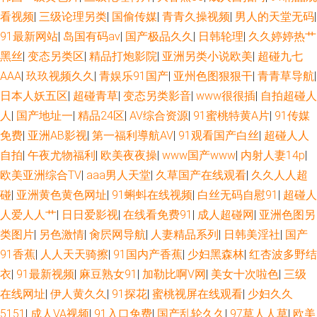
看视频
|
三级论理另类
|
国偷传媒
|
青青久操视频
|
男人的天堂无码
|
91最新网站
|
岛国有码av
|
国产极品久久
|
日韩轮理
|
久久婷婷热艹
黑丝
|
变态另类区
|
精品打炮影院
|
亚洲另类小说欧美
|
超碰九七
AAA
|
玖玖视频久久
|
青娱乐91国产
|
亚州色图狠狠干
|
青青草导航
|
日本人妖五区
|
超碰青草
|
变态另类影音
|
www很很插
|
自拍超碰人
人
|
国产地址一
|
精品24区
|
AV综合资源
|
91蜜桃特黄A片
|
91传媒
免费
|
亚洲AB影视
|
第一福利導航AV
|
91观看国产白丝
|
超碰人人
自拍
|
午夜尤物福利
|
欧美夜夜操
|
www国产www
|
内射人妻14p
|
欧美亚洲综合TV
|
aaa男人天堂
|
久草国产在线观看
|
久久人人超
碰
|
亚洲黄色黄色网址
|
91蝌蚪在线视频
|
白丝无码自慰91
|
超碰人
人爱人人艹
|
日日爱影视
|
在线看免费91
|
成人超碰网
|
亚洲色图另
类图片
|
另色激情
|
肏屄网导航
|
人妻精品系列
|
日韩美淫社
|
国产
91香蕉
|
人人天天骑擦
|
91国内产香蕉
|
少妇黑森林
|
红杏波多野结
衣
|
91最新视频
|
麻豆熟女91
|
加勒比啊V网
|
美女十次啦色
|
三级
在线网址
|
伊人黄久久
|
91探花
|
蜜桃视屏在线观看
|
少妇久久
5151
|
成人VA视频
|
91入口免费
|
国产乱轮久久
|
97草人人草
|
欧美