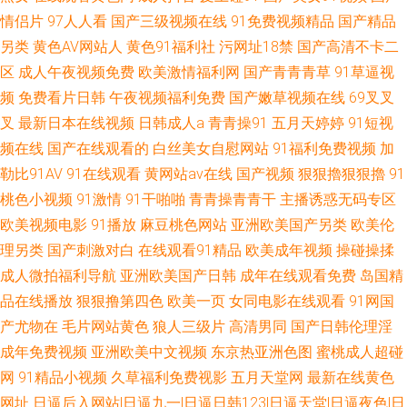
情侣片
97人人看
国产三级视频在线
91免费视频精品
国产精品
另类
黄色AV网站人
黄色91福利社
污网址18禁
国产高清不卡二
97人人 美女很黄 91社区最新网址 91美女自慰 岛国精品在线播放 狼友社区
区
成人午夜视频免费
欧美激情福利网
国产青青青草
91草逼视
五月婷婷色导航 久久大伊人x Av手机网址 www国产www 韩日无码片 大香蕉
频
免费看片日韩
午夜视频福利免费
国产嫩草视频在线
69叉叉
叉
最新日本在线视频
日韩成人a
青青操91
五月天婷婷
91短视
伊人视频网 97人人操人人爽 亚洲成人自拍网 美女探花视频极品 自拍超碰在
频在线
国产在线观看的
白丝美女自慰网站
91福利免费视频
加
勒比91AV
91在线观看
黄网站av在线
国产视频
狠狠擼狠狠擼
91
线3 国产性交自拍 午夜剧场A 午夜福利图片 男人TV天堂 免费的黄网站大全
桃色小视频
91激情
91干啪啪
青青操青青干
主播诱惑无码专区
欧美视频电影
91播放
麻豆桃色网站
亚洲欧美国产另类
欧美伦
av黄色成人在线 人人干91 亚洲男人影院 91精彩视频 久草永久 日本黄色永久
理另类
国产刺激对白
在线观看91精品
欧美成年视频
操碰操揉
视频 美女奸三级 日韩成人动漫 豆花tv 香蕉视屏网站 香蕉91TV wwww91色
成人微拍福利导航
亚洲欧美国产日韩
成年在线观看免费
岛国精
品在线播放
狠狠撸第四色
欧美一页
女同电影在线观看
91网国
色 欧美色图21 青娱乐91国产 另类激情AV 成人大香蕉视频 操逼AV网址 69国
产尤物在
毛片网站黄色
狼人三级片
高清男同
国产日韩伦理淫
成年免费视频
亚洲欧美中文视频
东京热亚洲色图
蜜桃成人超碰
精品 熟女视频免费 最新av岛国网址 欧美日韩h网 色图综合网 韩国操逼视频
网
91精品小视频
久草福利免费视影
五月天堂网
最新在线黄色
网址
日逼后入网站|日逼九一|日逼日韩123|日逼天堂|日逼夜色|日