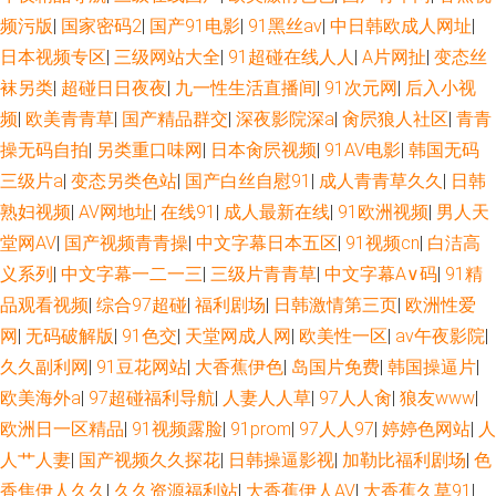
频污版
|
国家密码2
|
国产91电影
|
91黑丝av
|
中日韩欧成人网址
|
日本视频专区
|
三级网站大全
|
91超碰在线人人
|
A片网扯
|
变态丝
袜另类
|
超碰日日夜夜
|
九一性生活直播间
|
91次元网
|
后入小视
频
|
欧美青青草
|
国产精品群交
|
深夜影院深a
|
肏屄狼人社区
|
青青
操无码自拍
|
另类重口味网
|
日本肏屄视频
|
91AV电影
|
韩国无码
三级片a
|
变态另类色站
|
国产白丝自慰91
|
成人青青草久久
|
日韩
熟妇视频
|
AV网地址
|
在线91
|
成人最新在线
|
91欧洲视频
|
男人天
堂网AV
|
国产视频青青操
|
中文字幕日本五区
|
91视频cn
|
白洁高
义系列
|
中文字幕一二一三
|
三级片青青草
|
中文字幕A∨码
|
91精
品观看视频
|
综合97超碰
|
福利剧场
|
日韩激情第三页
|
欧洲性爱
网
|
无码破解版
|
91色交
|
天堂网成人网
|
欧美性一区
|
av午夜影院
|
久久副利网
|
91豆花网站
|
大香蕉伊色
|
岛国片免费
|
韩国操逼片
|
欧美海外a
|
97超碰福利导航
|
人妻人人草
|
97人人肏
|
狼友www
|
欧洲日一区精品
|
91视频露脸
|
91prom
|
97人人97
|
婷婷色网站
|
人
人艹人妻
|
国产视频久久探花
|
日韩操逼影视
|
加勒比福利剧场
|
色
香焦伊人久久
|
久久资源福利站
|
大香蕉伊人AV
|
大香蕉久草91
|