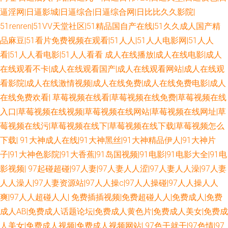
欧洲精品久久 后入黑丝少妇 日韩高清亚洲天堂 日本另类性交 欧美激情18 欧
逼淫网|日逼影城|日逼综合|日逼综合网|日比比久久影院|
51renren|51VV天堂社区|51精品国自产在线|51久久成人国产精
美女同69 草莓视频18 久久肏屄影院 九九国产精品 国内自拍AV 久久激五视
品麻豆|51看片免费视频在观看|51人人|51人人电影网|51人人
频网站 三级网址色天堂 久草手机在线 色资源网 91白丝网站 韩国AV五码高清
看|51人人看电影|51人人看看
成人在线播放|成人在线电影|成人
在线观看不卡|成人在线观看国产|成人在线观看网站|成人在线观
日韩伦理三区 91大家都在搜 91社区免费 欧亚另类色 91免费公开视频 在线
看影院|成人在线激情视频|成人在线免费|成人在线免费电影|成人
在线免费欢看|
草莓视频在线看|草莓视频在线免费|草莓视频在线
观看黄色电影 俺去也综合色图 精品人妻二区三区 亚洲AV午夜剧场 欧美操B
入口|草莓视频在线视频|草莓视频在线网站|草莓视频在线网址|草
莓视频在线污|草莓视频在线下|草莓视频在线下载|草莓视频怎么
视频 欧美日韩日本网 AV操老逼 亚洲乱乱少妇后入 成人片在线视频 熟妇tv操
下载|
91大神成人在线|91大神黑丝|91大神精品伊人|91大神片
子|91大神色影院|91大香蕉|91岛国视频|91电影|91电影大全|91电
福利导航老司机 超碰大青青97 黄色五月天韩国 丁香五月天狠狠撸 九九精品
影视频|
97起碰超碰|97人妻|97人妻人人涩|97人妻人人澡|97人妻
一级 俺来也最新网址 超碰97制服 老司机日日夜夜 人妻九色 国内自拍论理
人人澡人|97人妻资源站|97人人操c|97人人操碰|97人人操人人
爽|97人人超碰人人|
免费插插视频|免费超碰人人|免费成人|免费
国区一区二区视频 午夜另类成人AV 51人操超碰在线 97电影午夜剧场 日本黄
成人AB|免费成人话题论坛|免费成人黄色片|免费成人美女|免费成
人美女|免费成人视频|免费成人视频网站|
97色干就干|97色情|97