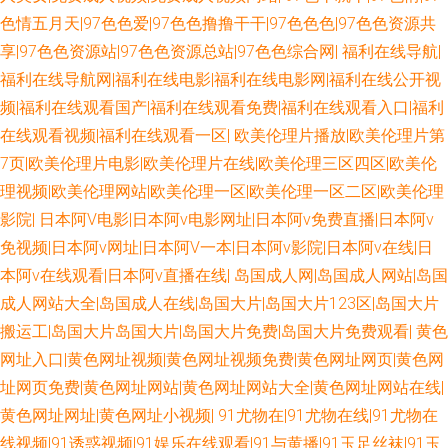
色A级大片 久久草草热国产 99热都是精品7 豆花成人在线 国产人人操人人
色情五月天|97色色爱|97色色撸撸干干|97色色色|97色色资源共
享|97色色资源站|97色色资源总站|97色色综合网|
福利在线导航|
影音先锋男人站 第一福利导航站 五月花成人 久久伊人国产 深夜福利网址 韩
福利在线导航网|福利在线电影|福利在线电影网|福利在线公开视
国AV逼天堂 午夜剧场福利 91网站免费入口 超碰在人 在线观看黄色电影 另色
频|福利在线观看国产|福利在线观看免费|福利在线观看入口|福利
在线观看视频|福利在线观看一区|
欧美伦理片播放|欧美伦理片第
激情 欧美自慰喷水网站 老湿机av导航 国产高清肏屄电影 欧美艹比视频 福利
7页|欧美伦理片电影|欧美伦理片在线|欧美伦理三区四区|欧美伦
理视频|欧美伦理网站|欧美伦理一区|欧美伦理一区二区|欧美伦理
在线观看1 国产福利久久精品 三级片人妻无码 91爱国国产精品 熟妇ea87av
影院|
日本阿V电影|日本阿v电影网址|日本阿v免费直播|日本阿v
免视频|日本阿v网址|日本阿V一本|日本阿v影院|日本阿v在线|日
日韩电影色色 熟女双飞网 91在线老司机 91在线观看视频 精品一二三专区 中
本阿v在线观看|日本阿v直播在线|
岛国成人网|岛国成人网站|岛国
成人网站大全|岛国成人在线|岛国大片|岛国大片123区|岛国大片
日韩欧美色图 欧美性交一区二区 天堂Av电影官网 白丝喷水网站 韩国av在线
搬运工|岛国大片岛国大片|岛国大片免费|岛国大片免费观看|
黄色
网址 久久人阁 福利影院导航 伪娘网站黄色 黄色图片综合网 51无码视频 99
网址入口|黄色网址视频|黄色网址视频免费|黄色网址网页|黄色网
址网页免费|黄色网址网站|黄色网址网站大全|黄色网址网站在线|
色导航 91超碰资源 白洁福利视频 欧美日韩A片 老湿机网 久久精品传媒视频
黄色网址网址|黄色网址小视频|
91尤物在|91尤物在线|91尤物在
线视频|91诱惑视频|91娱乐在线观看|91与黄播|91玉足丝袜|91玉