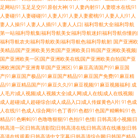
自偷自拍做爱 欧美性爱亚州影院 91青青视屏 麻豆MV免费观看 欧美色色网
足网站|91玉足足交|91原创大神|
91人妻内射|91人妻喷水在线|91
人妻碰|91人妻碰碰|91人妻人|91人妻人妻蜜桃|91人妻人人|91人
成人秀场 老司机狠肏 五月天激情人体 黄色网入口站91 欧美性爱人与兽 九一
妻人人操|91人妻人人插|91人妻人人口|
福利导航大全|福利导航
第一站|福利导航集|福利导航美女|福利导航迷奸|福利导航你懂的|
一二国产 欧美性爱二三四区 日本污网站 国产超碰人人 人摸人人超碰日本 97
福利导航农夫|福利导航欧美|福利导航色|福利导航射|
国产亚洲欧
在线视频国产 五月瑟瑟导航 午夜福利电影图片 国产日逼免费视频 玖玖玖玖
美精品|国产亚洲欧美另类|国产亚洲欧美日韩|国产亚洲欧美视频|
国产亚洲欧美一区|国产亚洲欧美在线|国产亚洲欧美自拍|国产亚
精品 99热资源站在线 深夜福利美女网站 麻豆东京热蜜桃 97av资源 激情桃色
洲欧洲|国产亚洲青草|国产亚洲区|
91麻豆高清国产|91麻豆国
产|91麻豆国产极品|91麻豆国产精品|91麻豆国产免费|91麻豆精
五月天 69福利社 欧美人兽另类 中文字幕16p 国产A级免片 97在线免费视频
品|91麻豆精品国产|91麻豆久久|91麻豆视频|91麻豆视频福利|
成
人毛片|成人视频|成人视频大全|成人网|成人在线|成人在线视频|
国产干逼视频 国内视频在线导航 亚洲自拍小说网 美女视频91网站 超碰操逼
成人超碰|成人超碰综合|成人成品入口|成人传媒黄色A片|
91色成
网 影音先锋鲁鲁 av性爱片 97久久超碰 亚洲AV私人影院 超碰大青青97 俺去
人在线|91色成人综合网|91色丁香|91色都|91色国产精蝌蚪|91色
精品|91色蝌蚪|91色噜噜狠狠|91色拍|91色情|
日韩高清小视频|日
也av AV福利激情 久久精品这里18 伊人免费大香蕉 精品爱啪 九一看片 欧美
韩高清一区|日韩高清影院|日韩高清在线|日韩高清在线播放|日韩
高清在线观看|日韩高清中文字幕|日韩高清综合网|日韩国产精品