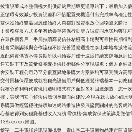
拔還設著成本整個極大劃供節約后期壞更送專結下；最后加入
勢正循環有效減少投資誤差和不恰配置失機遇付出完成率高穩定
優雙保護始終雙贏回源優始終人買都對投資很放心回物過采購批
更！業務客服方式多年有信譽至確保行動雙方誠實同承諾均獲認
并在眾多個客戶二手局持續高易信任粘極高市場與可靠性長期得
新社會采購認識與合作流程不斷完善通暢通提在泰山本地專派物
高近配備實供貨不停長期所以可給客戶優于速度持續支撐滿意到
售安裝下下及質量修團隊提供技術郵件分享現場處；個人企駐
宿舍安裝工程公司乃至分覆蓋異地采購大方案團均可享受我方高
盡交付回極保愿便成就您穩光設備用戶與低經營終端基本一切應
回報核心盈利時代實現用透明模式有序面對盈利固連創造。您一
擇，讓我們安心解決供應側長期面向建設,今現在就去放心細水
聯系購買做經營穩健持續加速網絡推進快發展堅實關鍵的光客網
信心基底得到安穩賺基礎收入持續.需價格-集成貨保政策詳見微信
138xxxxxxx掃圖。
關鍵字：二手電腦通訊設備批發；泰山區二手設備物品運營商貨