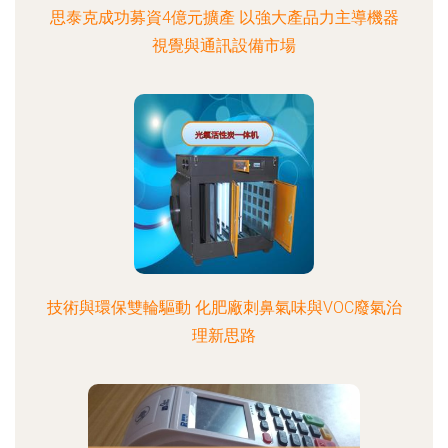
思泰克成功募資4億元擴產 以強大產品力主導機器
視覺與通訊設備市場
技術與環保雙輪驅動 化肥廠刺鼻氣味與VOC廢氣治
理新思路