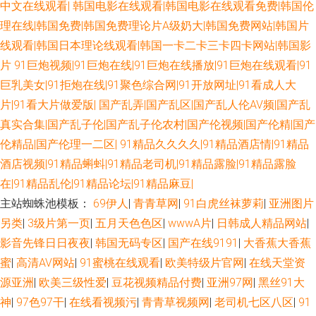
中文在线观看|
韩国电影在线观看|韩国电影在线观看免费|韩国伦
欧美 草莓视频导航 国产精品国产自产 亚洲黄色大片网站 另类综合小图i 日韩
理在线|韩国免费|韩国免费理论片A级奶大|韩国免费网站|韩国片
一级操逼片 www狠狠撸 香焦久久福利院 后入色站 久草色福利 超碰肏屄 91
线观看|韩国日本理论线观看|韩国一卡二卡三卡四卡网站|韩国影
片
91巨炮视频|91巨炮在线|91巨炮在线播放|91巨炮在线观看|91
网站播放 欧洲色二 国内51视频 香蕉视频污app wwwAV网站 超碰av天堂 尤
巨乳美女|91拒炮在线|91聚色综合网|91开放网址|91看成人大
片|91看大片做爱版|
国产乱弄|国产乱区|国产乱人伦AV频|国产乱
物com 另类女同 东京热一二三 豆花视频无码 日本少妇视频 日本人妻毛片 久
真实合集|国产乱子伦|国产乱子伦农村|国产伦视频|国产伦精|国产
伦精品|国产伦理一二区|
91精品久久久久|91精品酒店情|91精品
久伊人导 福利社嫩草一二 午夜激情网站入口 九九视频在线 91尤物在线探花
酒店视频|91精品蝌蚪|91精品老司机|91精品露脸|91精品露脸
老司机能看的av 久久人人入肉 成人午夜性爱 avttbt 在线不卡久热涩 91视频
在|91精品乱伦|91精品论坛|91精品麻豆|
主站蜘蛛池模板：
69伊人
|
青青草网
|
91白虎丝袜萝莉
|
亚洲图片
人人 91热爆在线视频 午夜剧场福利社 91爽片网站 国产在线观看91 大香蕉
另类
|
3级片第一页
|
五月天色色区
|
wwwA片
|
日韩成人精品网站
|
影音先锋日日夜夜
|
韩国无码专区
|
国产在线9191
|
大香蕉大香蕉
影占91 久久青青无码 无码理论影院 黑人干日本少妇 女同视频在线观看 午夜
蜜
|
高清AV网站
|
91蜜桃在线观看
|
欧美特级片官网
|
在线天堂资
源亚洲
|
欧美三级性爱
|
豆花视频精品付费
|
亚洲97网
|
黑丝91大
欧美性爱 97资源人人 a片在线网站 成人无码免费 a片网站免费 加勒比啊V网
神
|
97色97干
|
在线看视频污
|
青青草视频网
|
老司机七区八区
|
91