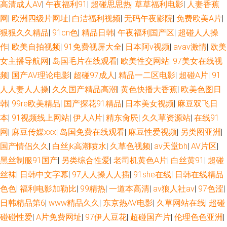
高清成人AV
|
午夜福利91
|
超碰思思热
|
草草福利电影
|
人妻香蕉
网
|
欧洲四级片网址
|
白洁福利视频
|
无码午夜影院
|
免费欧美A片
|
狠狠久久精品
|
91cn色
|
精品日韩
|
午夜福利国产区
|
超碰人人操
作
|
欧美自拍视频
|
91免费视屏大全
|
日本阿v视频
|
avav激情
|
欧美
女主播导航网
|
岛国毛片在线观看
|
欧美性交网站
|
97美女在线视
频
|
国产AV理论电影
|
超碰97成人
|
精品一二区电影
|
超碰A片
|
91
人人妻人人操
|
久久国产精品高潮
|
黄色快播大香蕉
|
欧美色图日
韩
|
99re欧美精品
|
国产探花91精品
|
日本美女视频
|
麻豆双飞日
本
|
91视频线上网站
|
伊人A片
|
精东肏屄
|
久久草资源站
|
在线91
网
|
麻豆传媒xxx
|
岛国免费在线观看
|
麻豆性爱视频
|
另类图亚洲
|
国产情侣久久
|
白丝jk高潮喷水
|
久草色视频
|
av天堂bh
|
AV片区
|
黑丝制服91国产
|
另类综合性爱
|
老司机黄色A片
|
白丝黄91
|
超碰
丝袜
|
日韩中文字幕
|
97人人操人人插
|
91she在线
|
日韩在线精品
色色
|
福利电影加勒比
|
99精热
|
一道本高清
|
av狼人社av
|
97色涩
|
日韩精品第6
|
www精品久久
|
东京热AV电影
|
久草网站在线
|
超碰
碰碰性爱
|
A片免费网址
|
97伊人豆花
|
超碰国产片
|
伦理色色亚洲
|