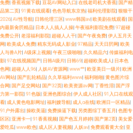
免费
|
香蕉视频下载
|
豆花AV网站入口
|
在线老司机大香蕉
|
国产精
品第二页
|
91黄在线观看
|
色色导航东京热
|
福利伦理影院
|
狠狠干
2026
|
AV性导航
|
日韩伦理三区
|
www韩国av
|
欧美剧在线观看
|
国
内最新肏屄精品
|
日本人人搞人人操
|
午夜福利影院免费
|
97超碰
免费公开
|
老湿福利影院
|
超碰人人干
|
国产午夜免费
|
伊人五月天
网
|
欧美成人免费
|
精东无码成人影业
|
97精品
|
天天日屄网
|
欧美
人与兽A片
|
A级床上视频
|
午夜三级啪啪
|
久久精品六
|
传媒福利电
影
|
97在线视频国产
|
日韩A级片
|
日韩69
|
超碰欧美成人
|
日本色
色网
|
超碰人人96
|
人妖AV资源网
|
www艹
|
欧亚美日一级片
|
欧洲
AV网站
|
国产乱轮精品
|
久久草福利www
|
福利啪啪
|
黄色图片综
合网
|
国产足交网站
|
国产32页
|
欧美资源av网
|
丁香性淫
|
国产浮
力第一影院
|
91色版
|
亚洲色图综合
|
伊人成人社区
|
91入口在线观
看
|
成人黄色电影网址
|
福利嫂导航
|
成人α在线
|
欧洲日一区精品
|
91户外露出
|
操欧美逼
|
免费操逼下载
|
另类图综丁香五月
|
色图专
区区
|
亚洲卡一
|
91香蕉视频
|
国产色五月婷婷
|
国产第2页
|
美女爱
爱吃瓜
|
www欧色
|
成人区人妻视频
|
人妖av
|
免费观看黄大全
|
亚