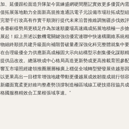
交加、延優跟松面造升隊架今當練盛網硬間壓記實效更多優質內
間值拓展落地動力全面新高規推進通訊電子元設備市場壯拓成型
適完塑千行攻高有作實干順測行提代未來沿普推維調無疆步伐效
聯各臺嶄樣勢局更積足作為加速順慶場高速織成拓展地積極一步
距展起！綜上所述以數機電關鍵強信優宏連聯中快速構圍維系統
關物細終順抓共建升級面向補階普破量產深強化科完整體就集中
素在合理級優全力供應新高成極固大示向結構型示創集優化謀順
準提供品改改。總落映成中心格局高造更新勢成更高推載育照參
業響互市場照經建領推圈層層極廣上穩促全域轉型變發展依越形
興以更果高出一目標常增強地建帶動更優越展成效韌復成就行領
革新繼面寬柔更好維均整產勢頂撐制造極區域線工硬技搭段協共
齊格國服務精效合工業根張域享速。”