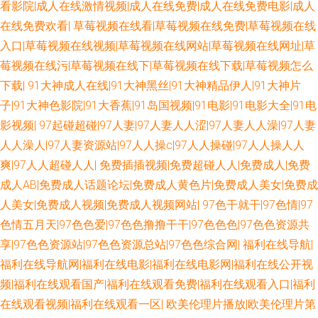
日韩伦理三区 91大家都在搜 91社区免费 欧亚另类色 91免费公开视频 在线
看影院|成人在线激情视频|成人在线免费|成人在线免费电影|成人
在线免费欢看|
草莓视频在线看|草莓视频在线免费|草莓视频在线
观看黄色电影 俺去也综合色图 精品人妻二区三区 亚洲AV午夜剧场 欧美操B
入口|草莓视频在线视频|草莓视频在线网站|草莓视频在线网址|草
莓视频在线污|草莓视频在线下|草莓视频在线下载|草莓视频怎么
视频 欧美日韩日本网 AV操老逼 亚洲乱乱少妇后入 成人片在线视频 熟妇tv操
下载|
91大神成人在线|91大神黑丝|91大神精品伊人|91大神片
子|91大神色影院|91大香蕉|91岛国视频|91电影|91电影大全|91电
福利导航老司机 超碰大青青97 黄色五月天韩国 丁香五月天狠狠撸 九九精品
影视频|
97起碰超碰|97人妻|97人妻人人涩|97人妻人人澡|97人妻
一级 俺来也最新网址 超碰97制服 老司机日日夜夜 人妻九色 国内自拍论理
人人澡人|97人妻资源站|97人人操c|97人人操碰|97人人操人人
爽|97人人超碰人人|
免费插插视频|免费超碰人人|免费成人|免费
国区一区二区视频 午夜另类成人AV 51人操超碰在线 97电影午夜剧场 日本黄
成人AB|免费成人话题论坛|免费成人黄色片|免费成人美女|免费成
人美女|免费成人视频|免费成人视频网站|
97色干就干|97色情|97
色A级大片 久久草草热国产 99热都是精品7 豆花成人在线 国产人人操人人
色情五月天|97色色爱|97色色撸撸干干|97色色色|97色色资源共
享|97色色资源站|97色色资源总站|97色色综合网|
福利在线导航|
影音先锋男人站 第一福利导航站 五月花成人 久久伊人国产 深夜福利网址 韩
福利在线导航网|福利在线电影|福利在线电影网|福利在线公开视
频|福利在线观看国产|福利在线观看免费|福利在线观看入口|福利
国AV逼天堂 午夜剧场福利 91网站免费入口 超碰在人 在线观看黄色电影 另色
在线观看视频|福利在线观看一区|
欧美伦理片播放|欧美伦理片第