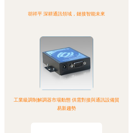
胡祥平 深耕通訊領域，鏈接智能未來
工業級調制解調器市場動態 供需對接與通訊設備貿
易新趨勢