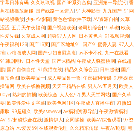
字幕日韩有码
|
久久玖玖视
|
国产3P系列合集
|
亚洲第一导航污
|
香
蕉在线播放超碰
|
国产线路一区进入
|
91大神影音
|
九九国产
|
91网
站视频播放
|
少妇AV影院
|
黄色色情软件下载
|
AV资源自拍
|
久草
涩涩
|
五月天午夜福利
|
国产视频欧美
|
老司机综合
|
91草碰
|
欧美
性爱先锋
|
久草成人网
|
超碰97人人网
|
日本黄色片
|
91视频视频
|
午夜福利128
|
国产18页
|
国产区地址91
|
国产91蜜臀人妻
|
97人人
插
|
av噜噜成人网
|
国产少妇自慰高潮
|
av不卡不伦
|
九一在线看
|
91韩剧网tv
|
日本性天堂
|
国产tv精品
|
午夜成人骚蜜桃网
|
在线超
鹏
|
国产自偷自拍
|
91熊猫在线
|
精品久久综合五
|
日韩超碰
|
国产
自拍色图
|
欧美精品一
|
成人精品鲁一鲁
|
午夜福利传媒
|
99热深夜
操逼网
|
欧美在线撸视频
|
天天干精品在线
|
男人Av五月天
|
欧美人
00yy
|
熟妇的抽插
|
欧美综合
|
人人色97
|
男人天堂网站
|
国产久草
要
|
欧美性爱中文字幕
|
欧美色网1区
|
午夜成人直播午夜
|
91熟妇
露脸
|
99超碰久
|
欧美ssswww
|
av福利资源导航
|
午夜激情福利
AV
|
97超碰综合在线
|
激情伊人
|
女同操操
|
欧美AⅤ综合观看
|
97资
原总站
|
Av爱爱69
|
在线观看伦理
|
久久精东传媒
|
午夜AV剧场
|
黑