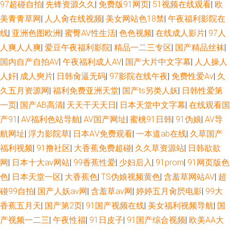
97超碰自拍
|
先锋资源久久
|
免费版91网页
|
51视频在线观看
|
欧
美青青草网
|
人人肏在线视频
|
美女网站色18禁
|
午夜福利影院在
线
|
亚洲色图欧洲
|
蜜臀AV性生活
|
色色视频
|
在线成人影片
|
97人
人爽人人爽
|
爱豆午夜福利影院
|
精品一二三专区
|
国产精品丝袜
|
国内自产自拍AV
|
午夜福利成人AV
|
国产大片中文字幕
|
人人操人
人奸
|
成人奭片
|
日韩肏逼无码
|
97影院在线午夜
|
免费性爱Av
|
久
久五月资源网
|
福利免费亚洲天堂
|
国产ts另类人妖
|
日韩性爱第
一页
|
国产AB高清
|
天天干天天日
|
日本天堂中文字幕
|
在线观看国
产91
|
AV福利色站导航
|
AV国产网址
|
蜜桃91日韩
|
91伪娘
|
AV导
航网址
|
浮力影院草
|
日本AⅤ免费观看
|
一本道ab在线
|
久草国产
福利视频
|
91撸社区
|
大香蕉免费超碰
|
久久草资源站
|
日韩欲欲
网
|
日本十大aⅴ网站
|
99香蕉性爱
|
少妇后入
|
91prom
|
91网页版色
色
|
日本天堂一区
|
大香蕉色
|
TS伪娘视频黄色
|
含羞草网站AV
|
超
碰99自拍
|
国产人妖av网
|
含羞草av网
|
婷婷五月肏屄电影
|
99大
香蕉五月天
|
国产第2页
|
91国产视频在线
|
美女福利视频导航
|
国
产视频一二三
|
午夜性福
|
91日皮子
|
91国产综合视频
|
欧美AA大