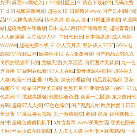
片子
|
麻豆mv网站入口
|
97碰社区三
|
91黄色下载软件
|
无码免费
91资源每日在线 欧美成人午夜精品 97色伦影院 极品在线二区国产 东京热AV
11p
|
91视频最新网址
|
超碰久18
|
日韩新片www
|
国产日本韩国精
影院 91沙发视频 岛国A一区免费看 色呦呦官网 草草福利视频导航 欧美性爱
品
|
91大神高清无码
|
韩日高清
|
欧美大胆a
|
91网亚洲蜜桃
|
草逼网
站
|
超碰免费在线播放
|
日本成人A网
|
国产噜噜欧美
|
超碰青青操
|
直播 久久亚洲素人 日韩欧美性 欧美三级网址 欧美综合性 欧美一二三四操 人
人人超逼逼
|
大香蕉伊人91
|
中日韩日日
|
日本操逼逼
|
成人色影
WWWW
|
超碰免费在线
|
91伊人五月天
|
亚洲成人SESE
|
69AV电
人干人人操人妻 福利久久老司机 欧美色图3 超碰在线37 操人妻11234 超碰
影院
|
91在线白丝
|
欧美性生话
|
A片免费网址
|
国产精品日韩久久
|
肏屄的视频不卡的
|
尤物天堂
|
久草涩涩
|
肏屄图片吴梦梦
|
九一色
人人看系列 深夜影院日本a 老湿机午夜 91在线视频免费 97骚资源
秀直播
|
91福利在线看
|
97人人在线
|
影音资源AV蜜桃
|
超碰碰人
人妻
|
欧美韩日亚洲
|
91殴美
|
深夜伦理福利
|
精品豆花福利
|
豆花
视频不卡
|
精品国产欧美日韩
|
色色五月天
|
亚洲情侣自拍91
|
91九
色高潮
|
91黑丝高跟骚
|
韩国综合色图
|
欧美一二区操
|
东京热日韩
有码
|
超碰97人人操
|
97色色综合
|
国产乱乱A片
|
欧美性爱1
|
日日
肏日肏
|
91爱豆美女视频
|
九一激情影院
|
蜜桃h视频
|
福利视频三
分钟
|
超碰色偷偷机机干
|
a片含羞草
|
www夜间生活
|
欧美色图去
干网
|
丝袜少妇在线影院
|
人人摸人人搞
|
福利专区欧美精品
|
一本