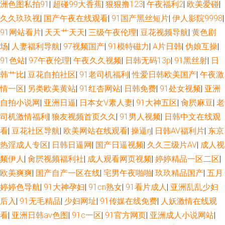
洲色图私拍91
|
超碰99大香蕉
|
狠狠撸123
|
午夜福利2
|
欧美爱碰
|
久久玖玖视
|
国产午夜在线观看
|
91国产黑丝短片
|
伊人影院9998
|
91网站看片
|
天天艹天天
|
三级午夜伦理
|
豆花视频导航
|
黄色剧
场
|
人妻福利导航
|
97视频国产
|
91模特磁力
|
A片日韩
|
伪娘互操
|
91色站
|
97午夜伦理
|
午夜久久视频
|
日韩无码13p
|
91黑丝射
|
日
韩艹比
|
豆花自拍社区
|
91老司机福利
|
性爱日韩欧美国产
|
午夜激
情一区
|
另类欧美黄站
|
91红杏网站
|
日韩免费
|
91处女视频
|
亚洲
自拍小说网
|
亚洲日逼
|
日本女V素人妻
|
91大神五区
|
肏屄麻豆
|
老
司机激情福利
|
狼友视频首页久久
|
91男人视频
|
日韩中文在线观
看
|
豆花社区导航
|
欧美网站在线观看
|
操逼rj
|
日韩AV福利片
|
东京
热淫成人专区
|
日韩日逼网
|
国产日逼视频
|
久久三级片AV
|
成人视
频伊人
|
肏屄视频福利社
|
成人观看网页视频
|
婷婷精品一区二区
|
欧美爽爽
|
国产自产一区在线
|
宅男午夜啪啪
|
玖玖精品国产
|
五月
婷婷色导航
|
91大神孕妇
|
91cn熟女
|
91看片成人
|
亚洲乱乱少妇
后入
|
91无毛精品
|
少妇网址
|
91传媒在线免费
|
人妖激情在线观
看
|
亚洲日韩av色图
|
91c一区
|
91官方网页
|
亚洲成人小说网站
|