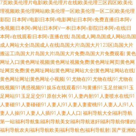
激情 欧美自慰喷水网站 老湿机av导航 国产高清肏屄电影 欧美艹比视频 福利
7页|欧美伦理片电影|欧美伦理片在线|欧美伦理三区四区|欧美伦
理视频|欧美伦理网站|欧美伦理一区|欧美伦理一区二区|欧美伦理
在线观看1 国产福利久久精品 三级片人妻无码 91爱国国产精品 熟妇ea87av
影院|
日本阿V电影|日本阿v电影网址|日本阿v免费直播|日本阿v
免视频|日本阿v网址|日本阿V一本|日本阿v影院|日本阿v在线|日
日韩电影色色 熟女双飞网 91在线老司机 91在线观看视频 精品一二三专区 中
本阿v在线观看|日本阿v直播在线|
岛国成人网|岛国成人网站|岛国
成人网站大全|岛国成人在线|岛国大片|岛国大片123区|岛国大片
日韩欧美色图 欧美性交一区二区 天堂Av电影官网 白丝喷水网站 韩国av在线
搬运工|岛国大片岛国大片|岛国大片免费|岛国大片免费观看|
黄色
网址入口|黄色网址视频|黄色网址视频免费|黄色网址网页|黄色网
网址 久久人阁 福利影院导航 伪娘网站黄色 黄色图片综合网 51无码视频 99
址网页免费|黄色网址网站|黄色网址网站大全|黄色网址网站在线|
色导航 91超碰资源 白洁福利视频 欧美日韩A片 老湿机网 久久精品传媒视频
黄色网址网址|黄色网址小视频|
91尤物在|91尤物在线|91尤物在
线视频|91诱惑视频|91娱乐在线观看|91与黄播|91玉足丝袜|91玉
自偷自拍做爱 欧美性爱亚州影院 91青青视屏 麻豆MV免费观看 欧美色色网
足网站|91玉足足交|91原创大神|
91人妻内射|91人妻喷水在线|91
人妻碰|91人妻碰碰|91人妻人|91人妻人妻蜜桃|91人妻人人|91人
成人秀场 老司机狠肏 五月天激情人体 黄色网入口站91 欧美性爱人与兽 九一
妻人人操|91人妻人人插|91人妻人人口|
福利导航大全|福利导航
第一站|福利导航集|福利导航美女|福利导航迷奸|福利导航你懂的|
一二国产 欧美性爱二三四区 日本污网站 国产超碰人人 人摸人人超碰日本 97
福利导航农夫|福利导航欧美|福利导航色|福利导航射|
国产亚洲欧