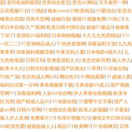
瑟
|
老司机福利影院
|
另类综合变态
|
变态AV网站
|
天天肏屄一网
|
豆花视频91在
|
91熟妇
|
狼友www
|
69欧美精品
|
99爱综合
|
影音先
锋黑丝高跟
|
另类天堂网
|
超碰日逼
|
蜜桃91视频免费
|
99热22
|
久
草日本在线
|
久艹视屏
|
欧美日韩中国综合
|
超碰97极品9
|
操操黄
了绿了
|
老湿机69福利院
|
日本啪啪视频
|
久久九九热思精品
|
97n
一区二二
|
97亚洲精品成人
|
97色色资源网
|
深夜福利天堂
|
九九热
青青草
|
深夜福利视频导航
|
午夜无码人妻
|
日本电影a级久久
|
九
九色色电器
|
日韩五码
|
亚洲老湿机久久
|
变态丝袜另类
|
狼人伊人
|
欧美卡久久
|
日韩无码影视城
|
国产区熟女
|
51草草
|
91丝袜在线
|
99热艹逼
|
东京热成人网A片
|
网站色片
|
91网战观看
|
91超碰人妻
|
福利社试看一分钟
|
香蕉视频黄下载
|
天美传媒69成人
|
国产视频
官网91
|
深夜福利网
|
人妖AV综合网
|
伊人青青在线视频
|
欧美专
区另类
|
国产精成人品AV
|
91传媒在线
|
91蜜臀中文字幕
|
国产人
妖av网
|
日韩AV官网
|
91在线综合观看
|
欧美人妖视频
|
91大香萑
|
狼人伊人亚洲
|
免费看片VT
|
伦理片视频污污
|
激情文学日韩无码
|
AA欧美性爱
|
超碰超碰人人
|
精品91
|
欧美啊V
|
91在线网页
|
日韩