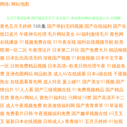
网络|
网站地图
黄色五月天婷婷
168;集
国产孕妇无码视频
国产在线福利
国产在
男女91上 成人Av色情 在线午夜福利 美女超碰在线 黄色网子 超碰人人在线
线日皮片
午夜神马伦理
毛片网站美女
AV福利激情毛片
黄色网
在线播放
91视频免费在线
91午夜在线
福利在线视频导航
欧美
五月丁香综合网 国产精品天天干 东京热TV 美女喷水网址 探花成人AV 日韩殴
喷潮一区二区
午夜理论片
日本第二片区
国产免费大片
精品呦视
美 免费看黄链接 国产成人日韩 欧美日韩vv 青青视频久久 国产福利不卡 成人
频
日本乱伦高清无码
深夜国产视频
91刺激视频
日本中文字幕
一区
日韩免费精品视频
日本高清v
欧美日韩伦理午夜
91碰超免
香蕉在线播放 五月婷婷影院 亚洲元码影记 91社免费 99精热 欧美亚黄色人a
费
亚洲色图网站
精品欧美
成人AV在线观看
日本a级在线
干露脸
熟女
在线观看黄色网
成人抖音
爰上碰91
国产美女91视频
国产
片 超碰注妇 欧美色色资源站 肏屄超碰夜夜撸 亚洲阿v福利导航 成人网视频
情侣片
97人人看
国产三级视频在线
91免费视频精品
国产精品
另类
黄色AV网站人
黄色91福利社
污网址18禁
国产高清不卡二
97人人 美女很黄 91社区最新网址 91美女自慰 岛国精品在线播放 狼友社区
区
成人午夜视频免费
欧美激情福利网
国产青青青草
91草逼视
五月婷婷色导航 久久大伊人x Av手机网址 www国产www 韩日无码片 大香蕉
频
免费看片日韩
午夜视频福利免费
国产嫩草视频在线
69叉叉
叉
最新日本在线视频
日韩成人a
青青操91
五月天婷婷
91短视
伊人视频网 97人人操人人爽 亚洲成人自拍网 美女探花视频极品 自拍超碰在