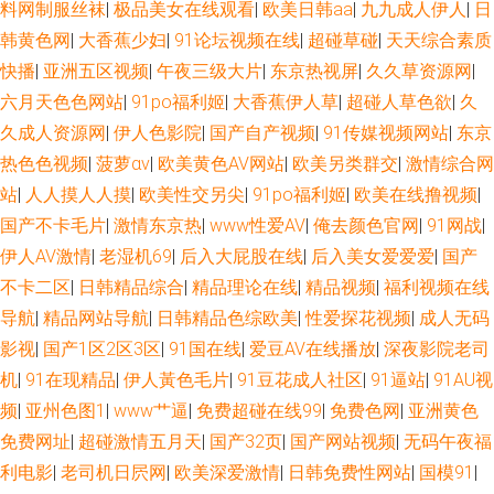
料网制服丝袜
|
极品美女在线观看
|
欧美日韩aa
|
九九成人伊人
|
日
韩黄色网
|
大香蕉少妇
|
91论坛视频在线
|
超碰草碰
|
天天综合素质
快播
|
亚洲五区视频
|
午夜三级大片
|
东京热视屏
|
久久草资源网
|
六月天色色网站
|
91po福利姬
|
大香蕉伊人草
|
超碰人草色欲
|
久
久成人资源网
|
伊人色影院
|
国产自产视频
|
91传媒视频网站
|
东京
热色色视频
|
菠萝αⅴ
|
欧美黄色AV网站
|
欧美另类群交
|
激情综合网
站
|
人人摸人人摸
|
欧美性交另尖
|
91po福利姬
|
欧美在线撸视频
|
国产不卡毛片
|
激情东京热
|
www性爱AV
|
俺去颜色官网
|
91网战
|
伊人AV激情
|
老湿机69
|
后入大屁股在线
|
后入美女爱爱爱
|
国产
不卡二区
|
日韩精品综合
|
精品理论在线
|
精品视频
|
福利视频在线
导航
|
精品网站导航
|
日韩精品色综欧美
|
性爱探花视频
|
成人无码
影视
|
国产1区2区3区
|
91国在线
|
爱豆AV在线播放
|
深夜影院老司
机
|
91在现精品
|
伊人黃色毛片
|
91豆花成人社区
|
91逼站
|
91AU视
频
|
亚州色图1
|
www艹逼
|
免费超碰在线99
|
免费色网
|
亚洲黄色
免费网址
|
超碰激情五月天
|
国产32页
|
国产网站视频
|
无码午夜福
利电影
|
老司机日屄网
|
欧美深爱激情
|
日韩免费性网站
|
国模91
|