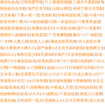
道综合色色
|
日韩性爱导航
|
91人妻激情视频
|
三级片午夜剧场
|
激
情色色综合导航
|
国产红杏导航
|
日韩AV网页
|
婷婷丁香五月导航
|
天天肏肏
|
丁香av第一页
|
色色欧美
|
丝袜韩国亚洲三级
|
午夜H片
|
影音先锋91看片
|
AV偷拍偷窥
|
日韩一本道综合
|
97青青草超碰
|
激情影音播放综合
|
免费在线毛片
|
AV音影先锋
|
国产AV含羞草
|
蜜桃伊人超碰桃色
|
欧美瑟瑟
|
91页免费视频
|
麻豆91
|
51啪影院
|
51大神
|
人妻人操
|
欧美人人操
|
俺也去影音先锋
|
伊人影院大香
蕉
|
大香蕉伊人网久久
|
国产做爱av
|
五月天福利影院
|
黄色网大全
|
国内久久
|
海角社区少妇
|
性爱福利
|
国产99
|
亚洲色图传媒
|
欧美
色图2P
|
午夜影院欧美
|
欧美色图日韩TV
|
97影院5色婷婷
|
91社久
久网
|
91网视频
|
av三级网站
|
超碰www97
|
日韩操屄无码影片
|
中
文丰满人妻
|
亚洲爱豆天堂玩
|
avttbt
|
91豆花18
|
成人黄色a片
|
97
资源美女
|
性交14p
|
日本色视
|
狼友福利视频
|
ts男娘激情
|
丝足交
在线
|
欧美欧美
|
91深夜网站色
|
午夜成人天堂
|
亚州综合影院
|
黄
色婷婷网站
|
欧美AA大片
|
AV成网址
|
91黄色链接
|
黄色入口免费
|
亚洲在钱
|
日韩肏屄一线天
|
亚洲狼人av
|
五月天青青草
|
成人在线