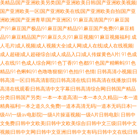
在线视频国产 五月瑟瑟导航 午夜福利电影图片 国产日逼免费视频 玖玖玖玖
美精品|国产亚洲欧美另类|国产亚洲欧美日韩|国产亚洲欧美视频|
国产亚洲欧美一区|国产亚洲欧美在线|国产亚洲欧美自拍|国产亚
精品 99热资源站在线 深夜福利美女网站 麻豆东京热蜜桃 97av资源 激情桃色
洲欧洲|国产亚洲青草|国产亚洲区|
91麻豆高清国产|91麻豆国
产|91麻豆国产极品|91麻豆国产精品|91麻豆国产免费|91麻豆精
五月天 69福利社 欧美人兽另类 中文字幕16p 国产A级免片 97在线免费视频
品|91麻豆精品国产|91麻豆久久|91麻豆视频|91麻豆视频福利|
成
人毛片|成人视频|成人视频大全|成人网|成人在线|成人在线视频|
国产干逼视频 国内视频在线导航 亚洲自拍小说网 美女视频91网站 超碰操逼
成人超碰|成人超碰综合|成人成品入口|成人传媒黄色A片|
91色成
人在线|91色成人综合网|91色丁香|91色都|91色国产精蝌蚪|91色
网 影音先锋鲁鲁 av性爱片 97久久超碰 亚洲AV私人影院 超碰大青青97 俺去
精品|91色蝌蚪|91色噜噜狠狠|91色拍|91色情|
日韩高清小视频|日
也av AV福利激情 久久精品这里18 伊人免费大香蕉 精品爱啪 九一看片 欧美
韩高清一区|日韩高清影院|日韩高清在线|日韩高清在线播放|日韩
高清在线观看|日韩高清中文字幕|日韩高清综合网|日韩国产精品
性交DVD 丁香香蕉网 www簧片网站 91中文字幕 91精品视频入口 91视频官
分类|日韩国产另类|
一本一本道高清|一本一本久久精品|一本一道
精典福利|一本之道久久免费|一道本高清无码|一道本无码日本|一
网社区 国产ass 九一蜜桃 欧亚性爱 日韩精品一 91人妻超碰 后入小视频 伊人
级AV|一级av电影院|一级A片操逼视频|一级A片日韩电影|
日韩中
文免费|日韩中文欧美|日韩中文欧美综合|日韩中文三级|日韩中文
av成人 丰满熟女视频 亚洲东方AV 在线免费毛片基地 日本伦理三区 久草免费
视频|日韩中文网|日韩中文亚洲|日韩中文有码|日韩中文在线|日韩