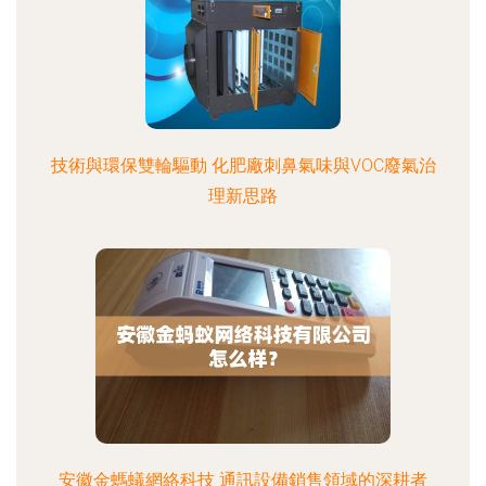
技術與環保雙輪驅動 化肥廠刺鼻氣味與VOC廢氣治
理新思路
安徽金螞蟻網絡科技 通訊設備銷售領域的深耕者