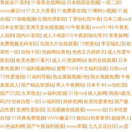
青娱乐91系列
|
91香蕉在线网站
|
日本韩国逼视频
|
一区二区
|
www麻豆tv
|
91久久大香蕉
|
91免费看在线
|
91蝌蚪tv视频
|
91超
在线
|
91啪啪视频
|
红桃伦理影院
|
丁香怡红院午夜
|
日本三级aaa
|
日本女抠逼
|
亚洲天堂在线视频
|
AV午夜看看
|
www91牛
|
午夜私
人福利
|
国内AV影院
|
成人小电影91
|
午夜剧场伦理片
|
青青操网
|
免费视频无码专区
|
岛国大片在线观看
|
18禁黄站
|
李宗瑞乱淫
|
欧
美性一区
|
自拍十区
|
伪娘网站黄色
|
色色五月婷婷天
|
成人性爱午
夜剧场
|
欧美色图91看片
|
成人AV资源网站
|
肏屄在线观看
|
日本
黄色视屏
|
91福利视频网站
|
蜜臀TV69
|
中文福利深夜
|
日韩ww
|
TS性爱激情
|
91福利导航
|
熟女露脸视频9色
|
熟女视频免费
|
午夜
羞羞成人
|
国产精品资源站
|
男人午夜网站
|
日本不卡
|
av怡红院
|
国产25页
|
久草熟女
|
av福利资源
|
91传mei
|
操人妖网
|
韩国A级无
码片
|
丝袜自慰一区
|
av福利区
|
婷婷色网
|
欧美性爱黄色
|
国产极
品性爱
|
亚洲性爱影院
|
豆花观频在线观看
|
wwwav在
|
日本性爱
自拍
|
91经典免费视频
|
WWW嫩逼91
|
偷拍白拍青青草
|
超碰男人
|
AV色福利网
|
国产午夜福利观看
|
www草莓
|
九九豆花社区
|
av瑟