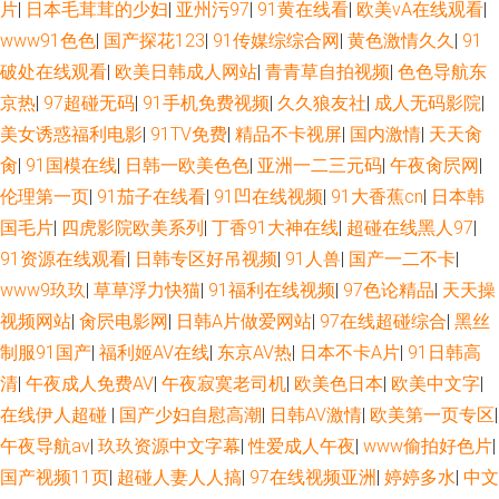
片
|
日本毛茸茸的少妇
|
亚州污97
|
91黄在线看
|
欧美ⅴA在线观看
|
www91色色
|
国产探花123
|
91传媒综综合网
|
黄色激情久久
|
91
破处在线观看
|
欧美日韩成人网站
|
青青草自拍视频
|
色色导航东
京热
|
97超碰无码
|
91手机免费视频
|
久久狼友社
|
成人无码影院
|
美女诱惑福利电影
|
91TV免费
|
精品不卡视屏
|
国内激情
|
天天肏
肏
|
91国模在线
|
日韩一欧美色色
|
亚洲一二三元码
|
午夜肏屄网
|
伦理第一页
|
91茄子在线看
|
91凹在线视频
|
91大香蕉cn
|
日本韩
国毛片
|
四虎影院欧美系列
|
丁香91大神在线
|
超碰在线黑人97
|
91资源在线观看
|
日韩专区好吊视频
|
91人兽
|
国产一二不卡
|
www9玖玖
|
草草浮力快猫
|
91福利在线视频
|
97色论精品
|
天天操
视频网站
|
肏屄电影网
|
日韩A片做爱网站
|
97在线超碰综合
|
黑丝
制服91国产
|
福利姬AV在线
|
东京AV热
|
日本不卡A片
|
91日韩高
清
|
午夜成人免费AV
|
午夜寂寞老司机
|
欧美色日本
|
欧美中文字
|
在线伊人超碰
|
国产少妇自慰高潮
|
日韩AV激情
|
欧美第一页专区
|
午夜导航av
|
玖玖资源中文字幕
|
性爱成人午夜
|
www偷拍好色片
|
国产视频11页
|
超碰人妻人人搞
|
97在线视频亚洲
|
婷婷多水
|
中文