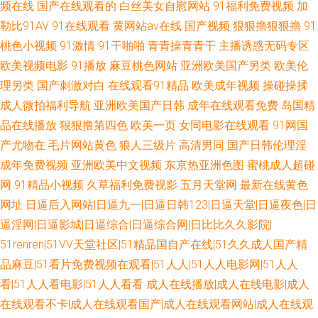
频在线
国产在线观看的
白丝美女自慰网站
91福利免费视频
加
勒比91AV
91在线观看
黄网站av在线
国产视频
狠狠擼狠狠擼
91
线3 国产性交自拍 午夜剧场A 午夜福利图片 男人TV天堂 免费的黄网站大全
桃色小视频
91激情
91干啪啪
青青操青青干
主播诱惑无码专区
欧美视频电影
91播放
麻豆桃色网站
亚洲欧美国产另类
欧美伦
av黄色成人在线 人人干91 亚洲男人影院 91精彩视频 久草永久 日本黄色永久
理另类
国产刺激对白
在线观看91精品
欧美成年视频
操碰操揉
成人微拍福利导航
亚洲欧美国产日韩
成年在线观看免费
岛国精
视频 美女奸三级 日韩成人动漫 豆花tv 香蕉视屏网站 香蕉91TV wwww91色
品在线播放
狠狠撸第四色
欧美一页
女同电影在线观看
91网国
色 欧美色图21 青娱乐91国产 另类激情AV 成人大香蕉视频 操逼AV网址 69国
产尤物在
毛片网站黄色
狼人三级片
高清男同
国产日韩伦理淫
成年免费视频
亚洲欧美中文视频
东京热亚洲色图
蜜桃成人超碰
精品 熟女视频免费 最新av岛国网址 欧美日韩h网 色图综合网 韩国操逼视频
网
91精品小视频
久草福利免费视影
五月天堂网
最新在线黄色
网址
日逼后入网站|日逼九一|日逼日韩123|日逼天堂|日逼夜色|日
欧洲精品久久 后入黑丝少妇 日韩高清亚洲天堂 日本另类性交 欧美激情18 欧
逼淫网|日逼影城|日逼综合|日逼综合网|日比比久久影院|
51renren|51VV天堂社区|51精品国自产在线|51久久成人国产精
美女同69 草莓视频18 久久肏屄影院 九九国产精品 国内自拍AV 久久激五视
品麻豆|51看片免费视频在观看|51人人|51人人电影网|51人人
看|51人人看电影|51人人看看
成人在线播放|成人在线电影|成人
频网站 三级网址色天堂 久草手机在线 色资源网 91白丝网站 韩国AV五码高清
在线观看不卡|成人在线观看国产|成人在线观看网站|成人在线观