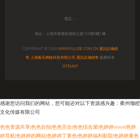
電話：-
地址：上海市奉賢區滬杭公路755號8幢1層
COPYRIGHT © 2026
WWW.FULUSE.COM.CN
通訊設備銷
售
上海氨芬網絡科技有限公司
通訊設備銷售
版權所有
SITEMAP
感谢您访问我们的网站，您可能还对以下资源感兴趣：衢州颂瞪
文化传媒有限公司
色色资源共享|色色自拍|色色宗合|色色综合屋|色婷婷www|色婷
婷导航|色婷婷的网站|色婷婷丁香色|色婷婷福利影院|色婷婷黄色